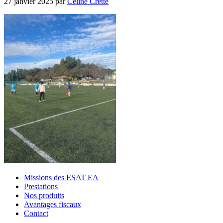
27 janvier 2025
par
Céline Cretté
Missions des ESAT EA
Prestations
Nos produits
Avantages fiscaux
Contact