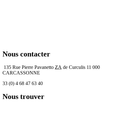
Contact de l’
APAJH11
Au service de la personne
en situation de handicap
Nous contacter
135 Rue Pierre Pavanetto
ZA
de Curculis 11 000
CARCASSONNE
33 (0) 4 68 47 63 40
Nous trouver