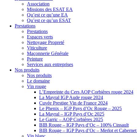
Association
Missions des ESAT EA
Qu’est ce qu’une EA
Qu’est ce qu’un ESAT
Prestations
Prestations
Espaces verts
Nettoyage Propreté
Viticulture
Maçonnerie Générale
Peinture
Services aux entreprises
Nos produits
Nos produits
Le domaine
Vin rouge
L’Empreinte du Cers AOP Corbières rouge 2024
La Mayral IGP Aude rouge 2024
Cuvée Prestige Vin de France 2024
Le Phenix – IGP Pays d’Oc Rouge – 2025
La Mayral – IGP Pays d’Oc 2025
Le Garric – AOP Corbières 2025
BIB Rouge – IGP Pays d’Oc – 100% Cinsault
BIB Rouge – IGP Pays d’Oc – Merlot et Caberne
Vin blanc