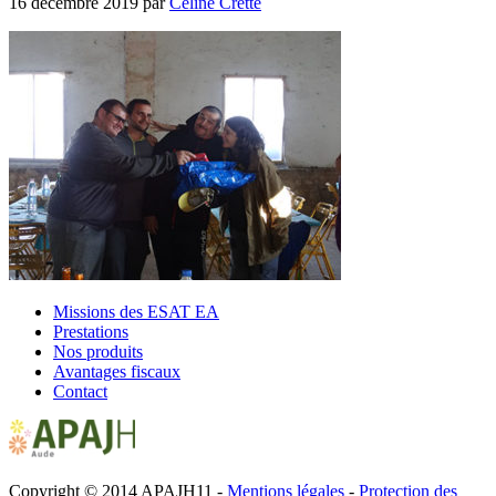
16 décembre 2019
par
Céline Cretté
Missions des ESAT EA
Prestations
Nos produits
Avantages fiscaux
Contact
Copyright © 2014 APAJH11 -
Mentions légales
-
Protection des