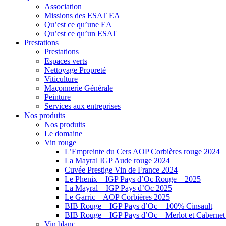
Association
Missions des ESAT EA
Qu’est ce qu’une EA
Qu’est ce qu’un ESAT
Prestations
Prestations
Espaces verts
Nettoyage Propreté
Viticulture
Maçonnerie Générale
Peinture
Services aux entreprises
Nos produits
Nos produits
Le domaine
Vin rouge
L’Empreinte du Cers AOP Corbières rouge 2024
La Mayral IGP Aude rouge 2024
Cuvée Prestige Vin de France 2024
Le Phenix – IGP Pays d’Oc Rouge – 2025
La Mayral – IGP Pays d’Oc 2025
Le Garric – AOP Corbières 2025
BIB Rouge – IGP Pays d’Oc – 100% Cinsault
BIB Rouge – IGP Pays d’Oc – Merlot et Caberne
Vin blanc