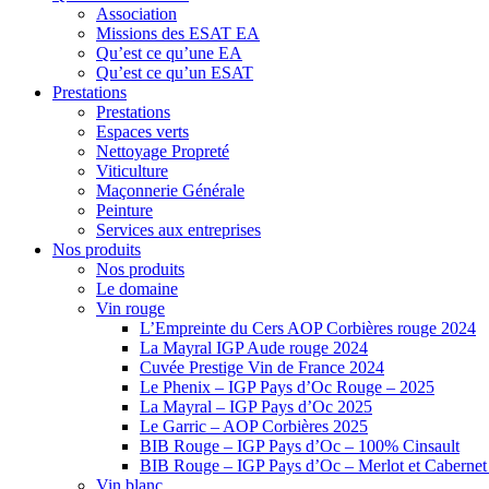
Association
Missions des ESAT EA
Qu’est ce qu’une EA
Qu’est ce qu’un ESAT
Prestations
Prestations
Espaces verts
Nettoyage Propreté
Viticulture
Maçonnerie Générale
Peinture
Services aux entreprises
Nos produits
Nos produits
Le domaine
Vin rouge
L’Empreinte du Cers AOP Corbières rouge 2024
La Mayral IGP Aude rouge 2024
Cuvée Prestige Vin de France 2024
Le Phenix – IGP Pays d’Oc Rouge – 2025
La Mayral – IGP Pays d’Oc 2025
Le Garric – AOP Corbières 2025
BIB Rouge – IGP Pays d’Oc – 100% Cinsault
BIB Rouge – IGP Pays d’Oc – Merlot et Caberne
Vin blanc