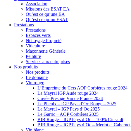
Association
Missions des ESAT EA
Qu’est ce qu’une EA
Qu’est ce qu’un ESAT
Prestations
Prestations
Espaces verts
Nettoyage Propreté
Viticulture
Maçonnerie Générale
Peinture
Services aux entreprises
Nos produits
Nos produits
Le domaine
Vin rouge
L’Empreinte du Cers AOP Corbières rouge 2024
La Mayral IGP Aude rouge 2024
Cuvée Prestige Vin de France 2024
Le Phenix – IGP Pays d’Oc Rouge – 2025
La Mayral – IGP Pays d’Oc 2025
Le Garric – AOP Corbières 2025
BIB Rouge – IGP Pays d’Oc – 100% Cinsault
BIB Rouge – IGP Pays d’Oc – Merlot et Caberne
Vin blanc