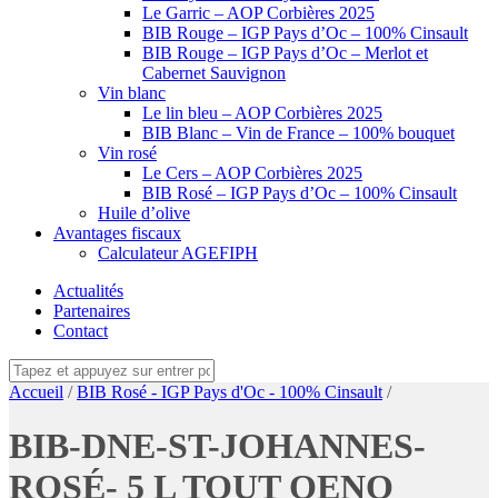
Le Garric – AOP Corbières 2025
BIB Rouge – IGP Pays d’Oc – 100% Cinsault
BIB Rouge – IGP Pays d’Oc – Merlot et
Cabernet Sauvignon
Vin blanc
Le lin bleu – AOP Corbières 2025
BIB Blanc – Vin de France – 100% bouquet
Vin rosé
Le Cers – AOP Corbières 2025
BIB Rosé – IGP Pays d’Oc – 100% Cinsault
Huile d’olive
Avantages fiscaux
Calculateur AGEFIPH
Actualités
Partenaires
Contact
Accueil
/
BIB Rosé - IGP Pays d'Oc - 100% Cinsault
/
BIB-DNE-ST-JOHANNES-
ROSÉ- 5 L TOUT OENO