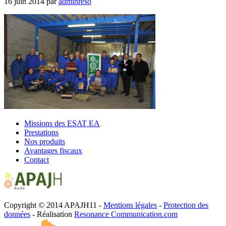
16 juin 2014
par
adminreso
Missions des ESAT EA
Prestations
Nos produits
Avantages fiscaux
Contact
Copyright © 2014 APAJH11 -
Mentions légales
-
Protection des
données
- Réalisation
Resonance Communication.com