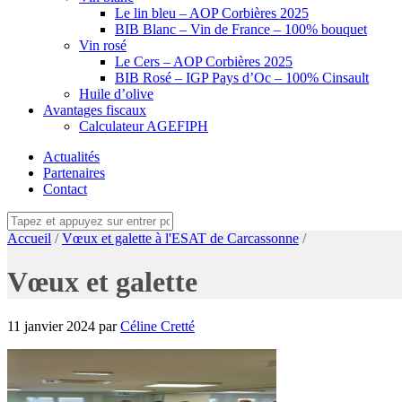
Le lin bleu – AOP Corbières 2025
BIB Blanc – Vin de France – 100% bouquet
Vin rosé
Le Cers – AOP Corbières 2025
BIB Rosé – IGP Pays d’Oc – 100% Cinsault
Huile d’olive
Avantages fiscaux
Calculateur AGEFIPH
Actualités
Partenaires
Contact
Accueil
/
Vœux et galette à l'ESAT de Carcassonne
/
Vœux et galette
11 janvier 2024
par
Céline Cretté