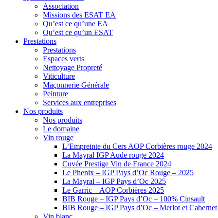
Association
Missions des ESAT EA
Qu’est ce qu’une EA
Qu’est ce qu’un ESAT
Prestations
Prestations
Espaces verts
Nettoyage Propreté
Viticulture
Maçonnerie Générale
Peinture
Services aux entreprises
Nos produits
Nos produits
Le domaine
Vin rouge
L’Empreinte du Cers AOP Corbières rouge 2024
La Mayral IGP Aude rouge 2024
Cuvée Prestige Vin de France 2024
Le Phenix – IGP Pays d’Oc Rouge – 2025
La Mayral – IGP Pays d’Oc 2025
Le Garric – AOP Corbières 2025
BIB Rouge – IGP Pays d’Oc – 100% Cinsault
BIB Rouge – IGP Pays d’Oc – Merlot et Caberne
Vin blanc