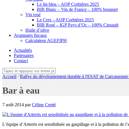
Le lin bleu – AOP Corbières 2025
BIB Blanc – Vin de France – 100% bouquet
Vin rosé
Le Cers – AOP Corbières 2025
BIB Rosé – IGP Pays d’Oc – 100% Cinsault
Huile d’olive
Avantages fiscaux
Calculateur AGEFIPH
Actualités
Partenaires
Contact
Accueil
/
Rallye du développement durable à l'ESAT de Carcassonne 
Bar à eau
7 août 2014
par
Céline Cretté
L’équipe d’Arterris est sensibilisée au gaspillage et à la pollution