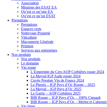
Association
Missions des ESAT EA
Qu’est ce qu’une EA
Qu’est ce qu’un ESAT
Prestations
Prestations
Espaces verts
Nettoyage Propreté
Viticulture
Maçonnerie Générale
Peinture
Services aux entreprises
Nos produits
Nos produits
Le domaine
Vin rouge
L’Empreinte du Cers AOP Corbières rouge 2024
La Mayral IGP Aude rouge 2024
Cuvée Prestige Vin de France 2024
Le Phenix – IGP Pays d’Oc Rouge – 2025
La Mayral – IGP Pays d’Oc 2025
Le Garric – AOP Corbières 2025
BIB Rouge – IGP Pays d’Oc – 100% Cinsault
BIB Rouge – IGP Pays d’Oc – Merlot et Caberne
Vin blanc