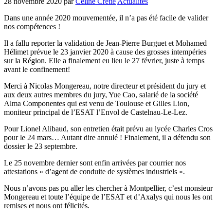
28 novembre 2020
par
Céline Cretté
Actualités
Dans une année 2020 mouvementée, il n’a pas été facile de valider
nos compétences !
Il a fallu reporter la validation de Jean-Pierre Burguet et Mohamed
Hélimet prévue le 23 janvier 2020 à cause des grosses intempéries
sur la Région. Elle a finalement eu lieu le 27 février, juste à temps
avant le confinement!
Merci à Nicolas Mongereau, notre directeur et président du jury et
aux deux autres membres du jury, Yue Cao, salarié de la société
Alma Componentes qui est venu de Toulouse et Gilles Lion,
moniteur principal de l’ESAT l’Envol de Castelnau-Le-Lez.
Pour Lionel Alibaud, son entretien était prévu au lycée Charles Cros
pour le 24 mars… Autant dire annulé ! Finalement, il a défendu son
dossier le 23 septembre.
Le 25 novembre dernier sont enfin arrivées par courrier nos
attestations « d’agent de conduite de systèmes industriels ».
Nous n’avons pas pu aller les chercher à Montpellier, c’est monsieur
Mongereau et toute l’équipe de l’ESAT et d’Axalys qui nous les ont
remises et nous ont félicités.