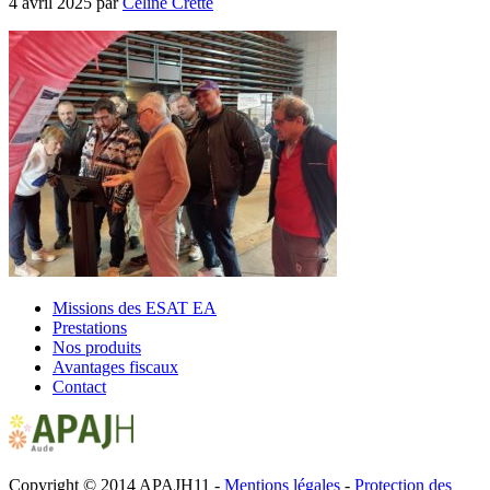
4 avril 2025
par
Céline Cretté
Missions des ESAT EA
Prestations
Nos produits
Avantages fiscaux
Contact
Copyright © 2014 APAJH11 -
Mentions légales
-
Protection des