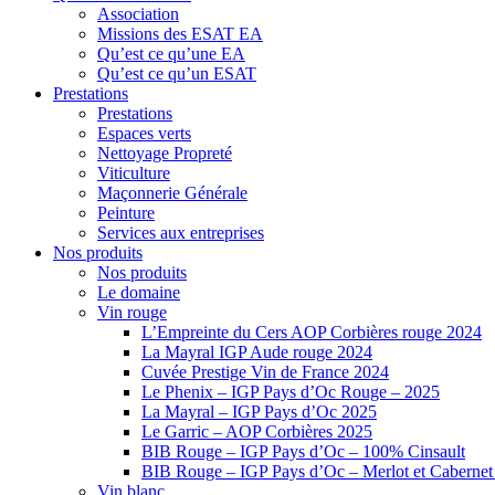
Association
Missions des ESAT EA
Qu’est ce qu’une EA
Qu’est ce qu’un ESAT
Prestations
Prestations
Espaces verts
Nettoyage Propreté
Viticulture
Maçonnerie Générale
Peinture
Services aux entreprises
Nos produits
Nos produits
Le domaine
Vin rouge
L’Empreinte du Cers AOP Corbières rouge 2024
La Mayral IGP Aude rouge 2024
Cuvée Prestige Vin de France 2024
Le Phenix – IGP Pays d’Oc Rouge – 2025
La Mayral – IGP Pays d’Oc 2025
Le Garric – AOP Corbières 2025
BIB Rouge – IGP Pays d’Oc – 100% Cinsault
BIB Rouge – IGP Pays d’Oc – Merlot et Caberne
Vin blanc