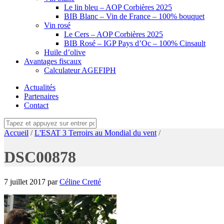
Le lin bleu – AOP Corbières 2025
BIB Blanc – Vin de France – 100% bouquet
Vin rosé
Le Cers – AOP Corbières 2025
BIB Rosé – IGP Pays d’Oc – 100% Cinsault
Huile d’olive
Avantages fiscaux
Calculateur AGEFIPH
Actualités
Partenaires
Contact
Accueil
/
L'ESAT 3 Terroirs au Mondial du vent
/
DSC00878
7 juillet 2017
par
Céline Cretté