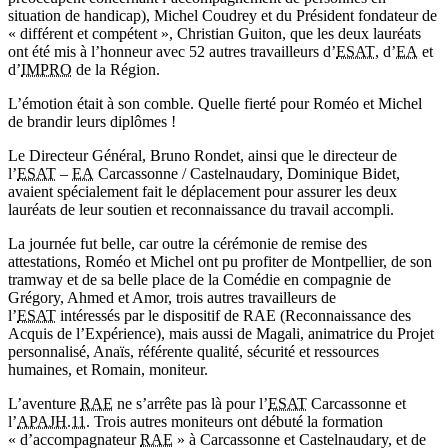
situation de handicap), Michel Coudrey et du Président fondateur de
« différent et compétent », Christian Guiton, que les deux lauréats
ont été mis à l’honneur avec 52 autres travailleurs d’
ESAT
, d’
EA
et
d’
IMPRO
de la Région.
L’émotion était à son comble. Quelle fierté pour Roméo et Michel
de brandir leurs diplômes !
Le Directeur Général, Bruno Rondet, ainsi que le directeur de
l’
ESAT
–
EA
Carcassonne / Castelnaudary, Dominique Bidet,
avaient spécialement fait le déplacement pour assurer les deux
lauréats de leur soutien et reconnaissance du travail accompli.
La journée fut belle, car outre la cérémonie de remise des
attestations, Roméo et Michel ont pu profiter de Montpellier, de son
tramway et de sa belle place de la Comédie en compagnie de
Grégory, Ahmed et Amor, trois autres travailleurs de
l’
ESAT
intéressés par le dispositif de RAE (Reconnaissance des
Acquis de l’Expérience), mais aussi de Magali, animatrice du Projet
personnalisé, Anaïs, référente qualité, sécurité et ressources
humaines, et Romain, moniteur.
L’aventure
RAE
ne s’arrête pas là pour l’
ESAT
Carcassonne et
l’
APAJH.11
. Trois autres moniteurs ont débuté la formation
« d’accompagnateur
RAE
» à Carcassonne et Castelnaudary, et de