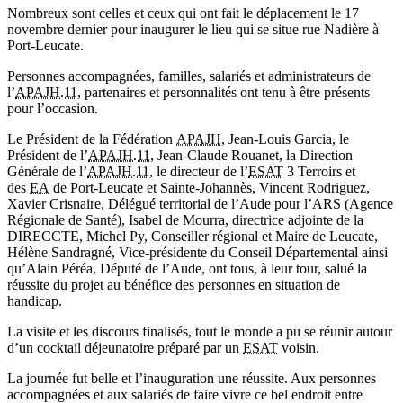
Nombreux sont celles et ceux qui ont fait le déplacement le 17
novembre dernier pour inaugurer le lieu qui se situe rue Nadière à
Port-Leucate.
Personnes accompagnées, familles, salariés et administrateurs de
l’
APAJH.11
, partenaires et personnalités ont tenu à être présents
pour l’occasion.
Le Président de la Fédération
APAJH
, Jean-Louis Garcia, le
Président de l’
APAJH.11
, Jean-Claude Rouanet, la Direction
Générale de l’
APAJH.11
, le directeur de l’
ESAT
3 Terroirs et
des
EA
de Port-Leucate et Sainte-Johannès, Vincent Rodriguez,
Xavier Crisnaire, Délégué territorial de l’Aude pour l’ARS (Agence
Régionale de Santé), Isabel de Mourra, directrice adjointe de la
DIRECCTE, Michel Py, Conseiller régional et Maire de Leucate,
Hélène Sandragné, Vice-présidente du Conseil Départemental ainsi
qu’Alain Péréa, Député de l’Aude, ont tous, à leur tour, salué la
réussite du projet au bénéfice des personnes en situation de
handicap.
La visite et les discours finalisés, tout le monde a pu se réunir autour
d’un cocktail déjeunatoire préparé par un
ESAT
voisin.
La journée fut belle et l’inauguration une réussite. Aux personnes
accompagnées et aux salariés de faire vivre ce bel endroit entre