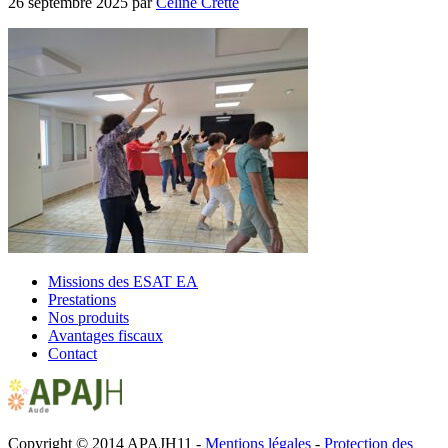
26 septembre 2025
par
Céline Cretté
Missions des ESAT EA
Prestations
Nos produits
Avantages fiscaux
Contact
Copyright © 2014 APAJH11 -
Mentions légales
-
Protection des