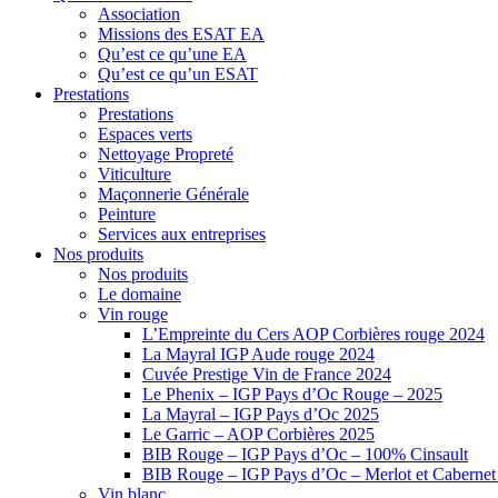
Association
Missions des ESAT EA
Qu’est ce qu’une EA
Qu’est ce qu’un ESAT
Prestations
Prestations
Espaces verts
Nettoyage Propreté
Viticulture
Maçonnerie Générale
Peinture
Services aux entreprises
Nos produits
Nos produits
Le domaine
Vin rouge
L’Empreinte du Cers AOP Corbières rouge 2024
La Mayral IGP Aude rouge 2024
Cuvée Prestige Vin de France 2024
Le Phenix – IGP Pays d’Oc Rouge – 2025
La Mayral – IGP Pays d’Oc 2025
Le Garric – AOP Corbières 2025
BIB Rouge – IGP Pays d’Oc – 100% Cinsault
BIB Rouge – IGP Pays d’Oc – Merlot et Caberne
Vin blanc