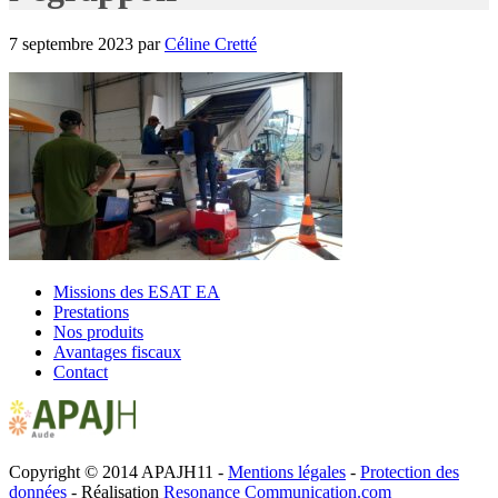
7 septembre 2023
par
Céline Cretté
Missions des ESAT EA
Prestations
Nos produits
Avantages fiscaux
Contact
Copyright © 2014 APAJH11 -
Mentions légales
-
Protection des
données
- Réalisation
Resonance Communication.com