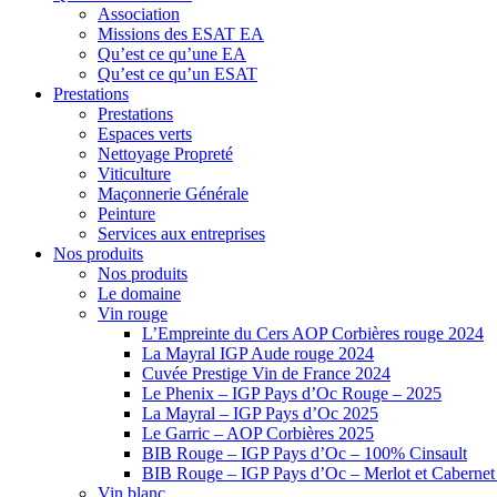
Association
Missions des ESAT EA
Qu’est ce qu’une EA
Qu’est ce qu’un ESAT
Prestations
Prestations
Espaces verts
Nettoyage Propreté
Viticulture
Maçonnerie Générale
Peinture
Services aux entreprises
Nos produits
Nos produits
Le domaine
Vin rouge
L’Empreinte du Cers AOP Corbières rouge 2024
La Mayral IGP Aude rouge 2024
Cuvée Prestige Vin de France 2024
Le Phenix – IGP Pays d’Oc Rouge – 2025
La Mayral – IGP Pays d’Oc 2025
Le Garric – AOP Corbières 2025
BIB Rouge – IGP Pays d’Oc – 100% Cinsault
BIB Rouge – IGP Pays d’Oc – Merlot et Caberne
Vin blanc