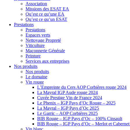
Association
Missions des ESAT EA
Qu’est ce qu’une EA
Qu’est ce qu’un ESAT
Prestations
Prestations
Espaces verts
Nettoyage Propreté
Viticulture
Maçonnerie Générale
Peinture
Services aux entreprises
Nos produits
Nos produits
Le domaine
Vin rouge
L’Empreinte du Cers AOP Corbières rouge 2024
La Mayral IGP Aude rouge 2024
Cuvée Prestige Vin de France 2024
Le Phenix – IGP Pays d’Oc Rouge – 2025
La Mayral – IGP Pays d’Oc 2025
Le Garric – AOP Corbières 2025
BIB Rouge – IGP Pays d’Oc – 100% Cinsault
BIB Rouge – IGP Pays d’Oc – Merlot et Caberne
Vin blanc