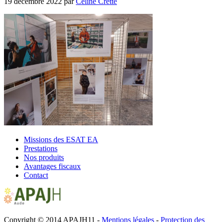
19 décembre 2022
par
Céline Cretté
Missions des ESAT EA
Prestations
Nos produits
Avantages fiscaux
Contact
Copyright © 2014 APAJH11 -
Mentions légales
-
Protection des