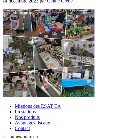
14 décembre 2023
par
Céline Cretté
Missions des ESAT EA
Prestations
Nos produits
Avantages fiscaux
Contact