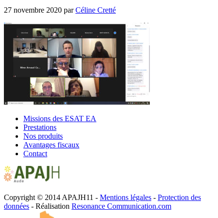
27 novembre 2020
par
Céline Cretté
Missions des ESAT EA
Prestations
Nos produits
Avantages fiscaux
Contact
Copyright © 2014 APAJH11 -
Mentions légales
-
Protection des
données
- Réalisation
Resonance Communication.com