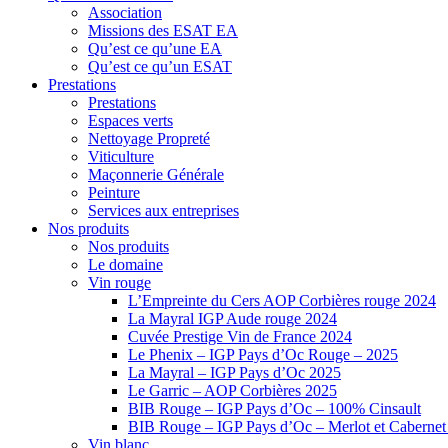
Association
Missions des ESAT EA
Qu’est ce qu’une EA
Qu’est ce qu’un ESAT
Prestations
Prestations
Espaces verts
Nettoyage Propreté
Viticulture
Maçonnerie Générale
Peinture
Services aux entreprises
Nos produits
Nos produits
Le domaine
Vin rouge
L’Empreinte du Cers AOP Corbières rouge 2024
La Mayral IGP Aude rouge 2024
Cuvée Prestige Vin de France 2024
Le Phenix – IGP Pays d’Oc Rouge – 2025
La Mayral – IGP Pays d’Oc 2025
Le Garric – AOP Corbières 2025
BIB Rouge – IGP Pays d’Oc – 100% Cinsault
BIB Rouge – IGP Pays d’Oc – Merlot et Caberne
Vin blanc