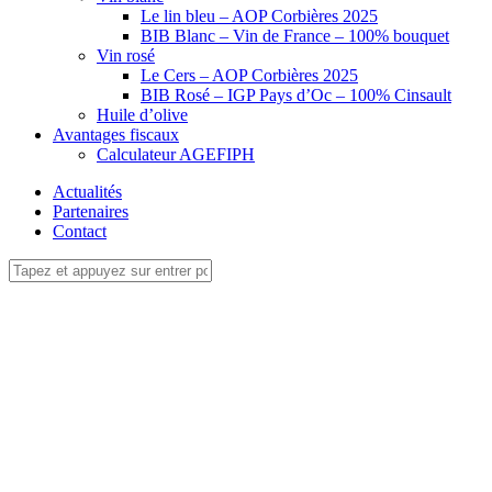
Le lin bleu – AOP Corbières 2025
BIB Blanc – Vin de France – 100% bouquet
Vin rosé
Le Cers – AOP Corbières 2025
BIB Rosé – IGP Pays d’Oc – 100% Cinsault
Huile d’olive
Avantages fiscaux
Calculateur AGEFIPH
Actualités
Partenaires
Contact
Contact de l’
APAJH11
Au service de la personne
en situation de handicap